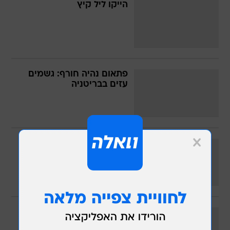
הייקו ליל קיץ
פתאום נהיה חורף: גשמים
עזים בבריטניה
הייקו ליל קיץ
חו"ל בקול