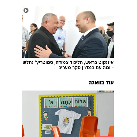
חצה את הגבול ב-7 באוקטובר: נעצר מחבל
נוח'בה, שקיבל אישור משב"כ להעביר סיוע
בעזה
איזנקוט בראש, הליכוד צמודה, סמוטריץ' נחלש
- ומה עם בנט? | סקר מעריב