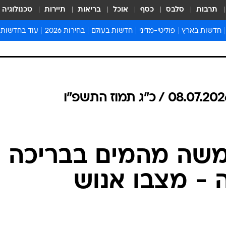
תרבות
סלבס
כסף
אוכל
בריאות
תיירות
טכנולוגיה
חדשות בארץ
פוליטי-מדיני
חדשות בעולם
בחירות 2026
עוד בחדשות
אירועים בארץ
פוליטיקה וממשל
המזרח התיכון
דעות ופרשנויו
חדשות פלילים ומשפט
יחסי חוץ
אירופה
סרי ושלזינגר
חינוך
אמריקה
פרויקטים מיוח
ישראלים בחו"ל
אסיה והפסיפיק
אסור לפספס
בריאות
אפריקה
מדע וסביבה
חברה ורווחה
הנחיות פיקוד 
ארכיון מדורים
זמני כניסת ש
לוח חופשות וח
לוח שנה
חדשות יהדות
חדשות המשפ