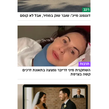
אופנה
לכוכבת חתונמי יש "צלקת סקסית". מנחשים
איפה?
רכב
דונגפנג מייג': שובר שוק במחיר, אבל לא קוסם