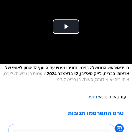
בווידאו:ראש הממשלה בנימין נתניהו נפגש עם היועץ לביטחון לאומי של
/
ארצות-הברית, ג'ייק סאליבן, 12 בדצמבר 2024
עמוס בן גרשום/ לע"מ,
איתי בית-און/ לע"מ, סאונד: בן פרץ/ לע"מ
עוד באותו נושא:
נתניה
טרם התפרסמו תגובות