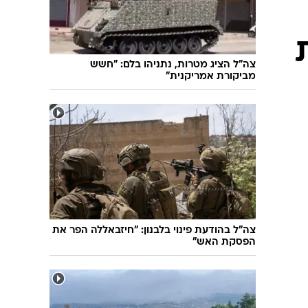
שיחת חוץ
ט"ו בשבט
פורים
פניית פרסה
פסח
חדשות המדע
צה"ל הציג מטרות, נתניהו בלם: "חשש
ל"ג בעומר
פוסט פוליטי
מביקורת אמריקנית"
שבועות
המוביל הדרומי
צום י"ז בתמוז
חשאי בחמישי
ט' באב
נוהל שכן
עת חפירה
בחירות 2013
בחירות בארה"ב 2012
צה"ל בהודעת פינוי בלבנון: "חיזבאללה הפר את
הפסקת האש"