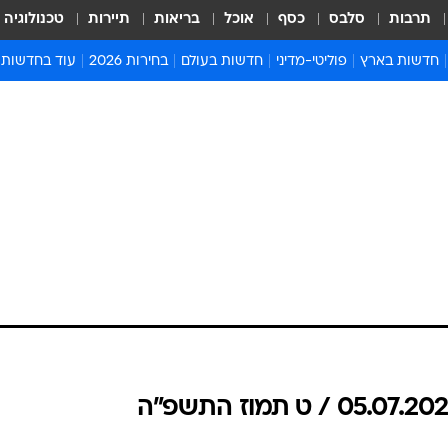
תרבות
סלבס
כסף
אוכל
בריאות
תיירות
טכנולוגיה
חדשות בארץ
פוליטי-מדיני
חדשות בעולם
בחירות 2026
עוד בחדשות
אירועים בארץ
פוליטיקה וממשל
המזרח התיכון
דעות ופרשנויו
חדשות פלילים ומשפט
יחסי חוץ
אירופה
סרי ושלזינגר
חינוך
אמריקה
פרויקטים מיוח
ישראלים בחו"ל
אסיה והפסיפיק
אסור לפספס
בריאות
אפריקה
מדע וסביבה
חברה ורווחה
הנחיות פיקוד 
ארכיון מדורים
זמני כניסת ש
לוח חופשות וח
לוח שנה
חדשות יהדות
חדשות המשפ