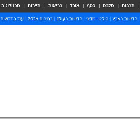
תרבות
סלבס
כסף
אוכל
בריאות
תיירות
טכנולוגיה
חדשות בארץ
פוליטי-מדיני
חדשות בעולם
בחירות 2026
עוד בחדשות
אירועים בארץ
פוליטיקה וממשל
המזרח התיכון
דעות ופרשנויו
חדשות פלילים ומשפט
יחסי חוץ
אירופה
סרי ושלזינגר
חינוך
אמריקה
פרויקטים מיוח
ישראלים בחו"ל
אסיה והפסיפיק
אסור לפספס
בריאות
אפריקה
מדע וסביבה
חברה ורווחה
הנחיות פיקוד 
ארכיון מדורים
זמני כניסת ש
לוח חופשות וח
לוח שנה
חדשות יהדות
חדשות המשפ