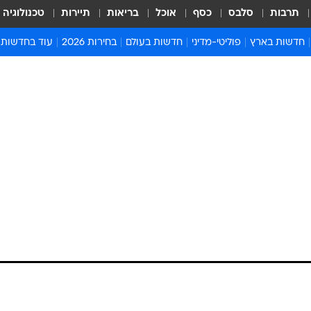
תרבות
סלבס
כסף
אוכל
בריאות
תיירות
טכנולוגיה
חדשות בארץ
פוליטי-מדיני
חדשות בעולם
בחירות 2026
עוד בחדשות
אירועים בארץ
פוליטיקה וממשל
המזרח התיכון
דעות ופרשנויו
חדשות פלילים ומשפט
יחסי חוץ
אירופה
סרי ושלזינגר
חינוך
אמריקה
פרויקטים מיוח
ישראלים בחו"ל
אסיה והפסיפיק
אסור לפספס
בריאות
אפריקה
מדע וסביבה
חברה ורווחה
הנחיות פיקוד 
ארכיון מדורים
זמני כניסת ש
לוח חופשות וח
לוח שנה
חדשות יהדות
חדשות המשפ