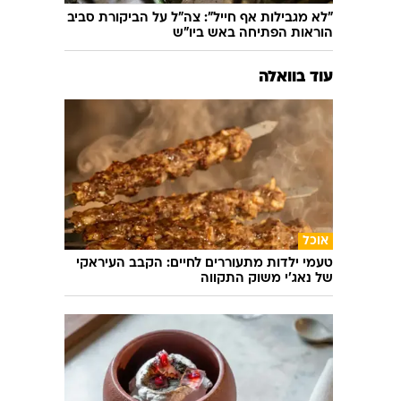
"לא מגבילות אף חייל": צה"ל על הביקורת סביב
הוראות הפתיחה באש ביו"ש
עוד בוואלה
אוכל
טעמי ילדות מתעוררים לחיים: הקבב העיראקי
של נאג׳י משוק התקווה