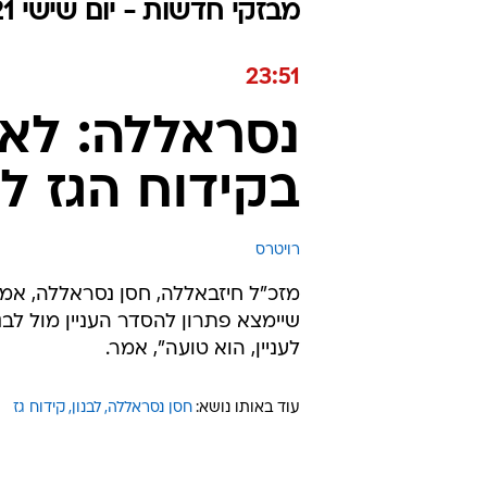
מבזקי חדשות - יום שישי 22.10.2021 / ט״ז חשוון התשפ"ב
23:51
נסראללה: לא 
בקידוח הגז ל
רויטרס
מזכ"ל חיזבאללה, חסן נסראללה, אמר 
שיימצא פתרון להסדר העניין מול לבנו
לעניין, הוא טועה", אמר.
עוד באותו נושא:
חסן נסראללה
לבנון
קידוח גז