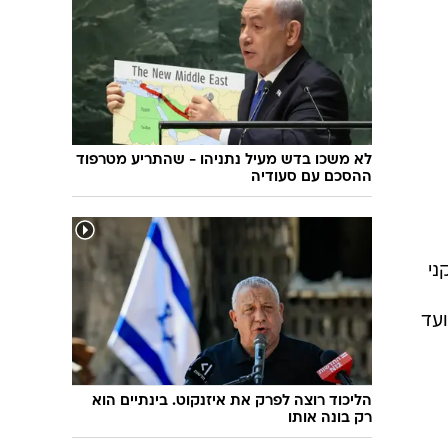
שיחת חוץ
ט"ו בשבט
פורים
פניית פרסה
פסח
חדשות המדע
ל"ג בעומר
פוסט פוליטי
שבועות
המוביל הדרומי
צום י"ז בתמוז
חשאי בחמישי
לא משכו בדש מעיל נתניהו - שהתריע מטרפוד
ההסכם עם סעודיה
ט' באב
נוהל שכן
עת חפירה
בחירות 2013
קני
בחירות בארה"ב 2012
ועד
הליכוד רוצה לפרק את איזנקוט. בינתיים הוא
רק בונה אותו