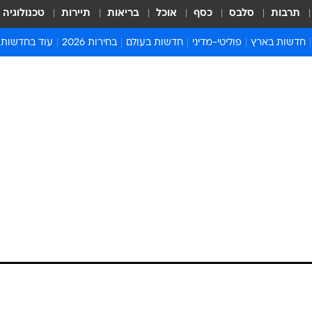
תרבות
סלבס
כסף
אוכל
בריאות
תיירות
טכנולוגיה
חדשות בארץ
פוליטי-מדיני
חדשות בעולם
בחירות 2026
עוד בחדשות
אירועים בארץ
פוליטיקה וממשל
המזרח התיכון
דעות ופרשנויו
חדשות פלילים ומשפט
יחסי חוץ
אירופה
סרי ושלזינגר
חינוך
אמריקה
פרויקטים מיוח
ישראלים בחו"ל
אסיה והפסיפיק
אסור לפספס
בריאות
אפריקה
מדע וסביבה
חברה ורווחה
הנחיות פיקוד 
ארכיון מדורים
זמני כניסת ש
לוח חופשות וח
לוח שנה
חדשות יהדות
חדשות המשפ