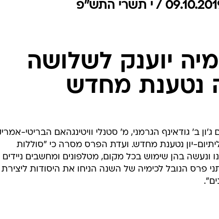
המייל האדום
מיה יוענק לשלושה
 נטענת מחדש
 פרס נובל לכימיה לשנת 2019 הם ג'ון ב' גודאינף הגרמני, מ' סטנלי וויטינגהאם הבריטי-אמרי
 ליתיום-יון נטענת מחדש. ועדת הפרס מסרה כי "סוללות
נו ונעשה בהן שימוש בכל מקום, מטלפונים ומחשבים ניידים 
ני פרס הנובל לכימיה של השנה הניחו את היסודות ליצירת
ם".