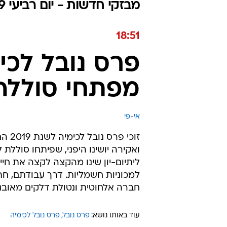
מבזקי חדשות - יום רביעי 09.10.2019 / י תשרי התש"פ
18:51
פרס נובל לכי
מפתחי סוללה
אי-פי
זוכי
ואקירה יושינו היפני, שפיתחו סוללת
ליתיום-יון שינו מהקצה לקצה את חיי
למכוניות חשמליות. דרך עבודתם, חת
חברה אלחוטית ונטולת דלקים מאובני
עוד באותו נושא:
פרס נובל
פרס נובל לכימיה