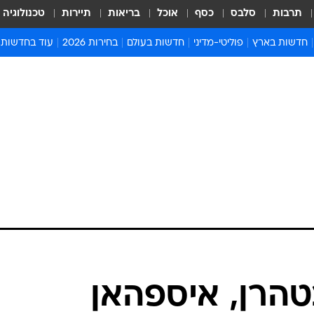
תרבות
סלבס
כסף
אוכל
בריאות
תיירות
טכנולוגיה
חדשות בארץ
פוליטי-מדיני
חדשות בעולם
בחירות 2026
עוד בחדשות
אירועים בארץ
פוליטיקה וממשל
המזרח התיכון
דעות ופרשנויו
חדשות פלילים ומשפט
יחסי חוץ
אירופה
סרי ושלזינגר
חינוך
אמריקה
פרויקטים מיוח
ישראלים בחו"ל
אסיה והפסיפיק
אסור לפספס
בריאות
אפריקה
מדע וסביבה
חברה ורווחה
הנחיות פיקוד 
ארכיון מדורים
זמני כניסת ש
לוח חופשות וח
לוח שנה
חדשות יהדות
הרן, איספהאן
חדשות המשפ