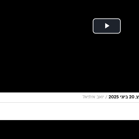
/
20
יואב איתיאל