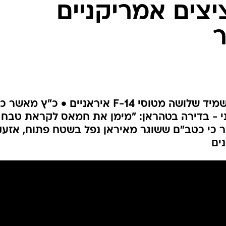
יצים אמריקניים
המייל האדום
ר
דובר צה"ל: חיל האוויר תקף והשמיד שלושה מטוסי F-14 איראניים • כ"ץ מאשר כ
 כי כטב"ם ששוגר מאיראן נפל בשטח פתוח, אזעק
ים