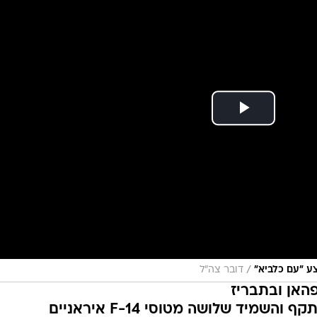
/
דובר צה"ל
האן ובתבריז
השמיד שלושה מטוסי F-14 איראניים