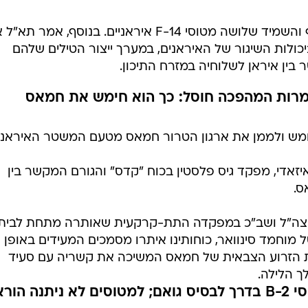
דובר צה"ל פרסם כי חיל האוויר תקף והשמיד שלושה מטוסי F-14 איראניים. בנוסף, אמר 
כולות השיגור של האיראנים, במערך ייצור הטילים שלהם
בין איראן לשלוחיה במזרח התיכון.
מרות המהפכה חוסל: כך הוא חימש את חמאס
לחמש ולממן את ארגון הטרור חמאס מטעם המשטר האיראני
זאדי, מפקד גיס פלסטין בכוח "קדס" והגורם המקשר בין
ס.
צה"ל ושב"כ במפקדה התת-קרקעית שאותרה מתחת לבית
ל מוחמד סינוואר, כוחותינו איתרו מסמכים המעידים באופן
ת הזרוע הצבאית של חמאס המשיכה את קשריה עם סעיד
ך הלילה.
גורמים אמריקניים: מטוסי B-2 בדרך לבסיס גואם; למטוסים לא ניתנה הו