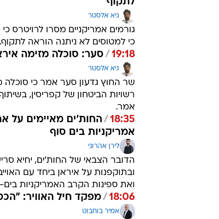
לתקוף
גיא אלסטר
כי למטוסים לא ניתנה הוראה לתקוף.
19:18
/
סער: סוכלה מזימה אירא
גיא אלסטר
שר החוץ גדעון סער אמר כי סוכלה מ
רשויות הביטחון של קפריסין, בשיתוף
אמר.
18:35
/
החות'ים מאיימים על א
אמריקניות בים סוף
לירן אהרוני
הדובר הצבאי של החות'ים, יחיא סר
ובתוקפנות על איראן ביחד עם האוייב
ואת ספינות הקרב האמריקניות בים-ס
18:06
/
מפקד חיל האוויר: "ה
אמיר בוחבוט