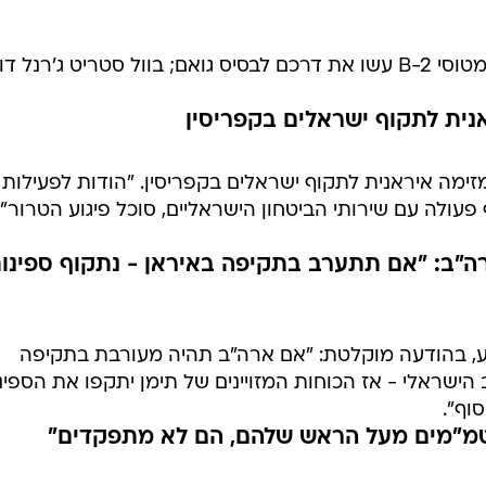
גורמים אמריקניים מסרו לרויטרס כי מטוסי B-2 עשו את דרכם לבסיס גואם; בוול סטריט ג'רנל 
נית לתקוף ישראלים בקפריסין
זימה איראנית לתקוף ישראלים בקפריסין. "הודות לפעילות
 פעולה עם שירותי הביטחון הישראליים, סוכל פיגוע הטרור",
רה"ב: "אם תתערב בתקיפה באיראן - נתקוף ספינו
יע, בהודעה מוקלטת: "אם ארה"ב תהיה מעורבת בתקיפה
 הישראלי - אז הכוחות המזויינים של תימן יתקפו את הספינ
וף".
כטמ"מים מעל הראש שלהם, הם לא מתפקדים"