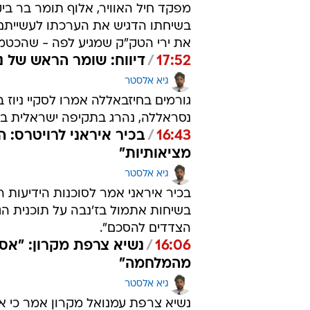
מפקד חיל האוויר, אלוף תומר בר בי
בשיחתו הדגיש את הערכתו לעשייתם 
את ירי הטק"ק שמגיע לפה - שהכט
17:52
/
דיווח: שומר הראש של 
גיא אלסטר
גורמים בחיזבאללה אמרו לסקיי ניוז
נסראללה, נהרג בתקיפה ישראלית בא
16:43
/
בכיר איראני לרויטרס: ה
מציאותיות"
גיא אלסטר
בכיר איראני אמר לסוכנות הידיעות ר
בשיחות אתמול בז'נבה על תוכנית הג
הצדדים להסכם".
16:06
/
נשיא צרפת מקרון: "אסו
מהמלחמה"
גיא אלסטר
נשיא צרפת עמנואל מקרון אמר כי איר