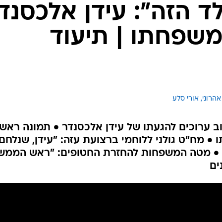
המייל האדום
ד הזה": עידן אלכסנד
משפחתו | תיעוד
אהרוני, 
אורי סלע
ב ערוכים להגעתו של עידן אלכסנדר • תמונה ראשו
• מח"ט גולני ללוחמי ברצועת עזה: "עידן, שנלחם
ה" • מטה המשפחות להחזרת החטופים: "ראש הממש
ים