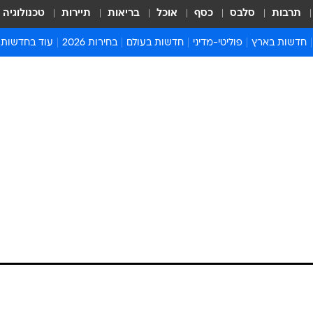
תרבות
סלבס
כסף
אוכל
בריאות
תיירות
טכנולוגיה
חדשות בארץ
פוליטי-מדיני
חדשות בעולם
בחירות 2026
עוד בחדשות
אירועים בארץ
פוליטיקה וממשל
המזרח התיכון
דעות ופרשנויו
חדשות פלילים ומשפט
יחסי חוץ
אירופה
סרי ושלזינגר
חינוך
אמריקה
פרויקטים מיוח
ישראלים בחו"ל
אסיה והפסיפיק
אסור לפספס
בריאות
אפריקה
מדע וסביבה
חברה ורווחה
הנחיות פיקוד 
ארכיון מדורים
זמני כניסת ש
לוח חופשות וח
לוח שנה
חדשות יהדות
חדשות המשפ