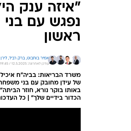
"איזה ענק היל
נפגש עם בני 
ראשון
אמיר בוחבוט, 
ברק רביד, 
לירן 
עודכן לאחרונה: 12.5.2025 / 19:45
משרד הבריאות: בביה"ח איכילו
של עידן מחובק עם בני משפחתו 
באותו בוקר נורא, חוזר הבית
הכדור בידיים שלך" | כל העדכונ