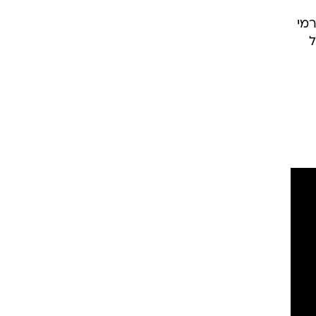
רמי
ל