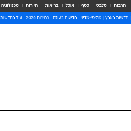
תרבות
סלבס
כסף
אוכל
בריאות
תיירות
טכנולוגיה
חדשות בארץ
פוליטי-מדיני
חדשות בעולם
בחירות 2026
עוד בחדשות
אירועים בארץ
פוליטיקה וממשל
המזרח התיכון
דעות ופרשנויו
חדשות פלילים ומשפט
יחסי חוץ
אירופה
סרי ושלזינגר
חינוך
אמריקה
פרויקטים מיוח
ישראלים בחו"ל
אסיה והפסיפיק
אסור לפספס
בריאות
אפריקה
מדע וסביבה
חברה ורווחה
הנחיות פיקוד 
ארכיון מדורים
זמני כניסת ש
לוח חופשות וח
לוח שנה
חדשות יהדות
חדשות המשפ