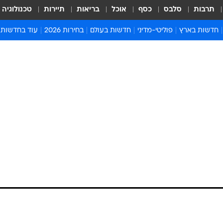
תרבות
סלבס
כסף
אוכל
בריאות
תיירות
טכנולוגיה
חדשות בארץ
פוליטי-מדיני
חדשות בעולם
בחירות 2026
עוד בחדשות
אירועים בארץ
פוליטיקה וממשל
המזרח התיכון
דעות ופרשנויו
חדשות פלילים ומשפט
יחסי חוץ
אירופה
סרי ושלזינגר
חינוך
אמריקה
פרויקטים מיוח
ישראלים בחו"ל
אסיה והפסיפיק
אסור לפספס
בריאות
אפריקה
מדע וסביבה
חברה ורווחה
הנחיות פיקוד 
ארכיון מדורים
זמני כניסת ש
לוח חופשות וח
לוח שנה
חדשות יהדות
חדשות המשפ