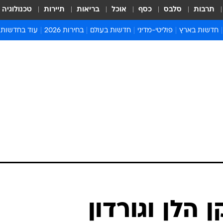
תרבות
סלבס
כסף
אוכל
בריאות
תיירות
טכנולוגיה
חדשות בארץ
פוליטי-מדיני
חדשות בעולם
בחירות 2026
עוד בחדשות
אירועים בארץ
פוליטיקה וממשל
המזרח התיכון
דעות ופרשנויו
חדשות פלילים ומשפט
יחסי חוץ
אירופה
סרי ושלזינגר
חינוך
אמריקה
פרויקטים מיוח
ישראלים בחו"ל
אסיה והפסיפיק
אסור לפספס
בריאות
אפריקה
מדע וסביבה
חברה ורווחה
הנחיות פיקוד 
ארכיון מדורים
זמני כניסת ש
לוח חופשות וח
לוח שנה
חדשות יהדות
 הלן וגורדון
חדשות המשפ