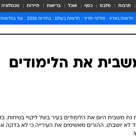
תרבות
סלבס
כסף
אוכל
בריאות
תיירות
טכנולוגיה
חדשות בארץ
פוליטי-מדיני
חדשות בעולם
בחירות 2026
עוד בחדשות
אירועים בארץ
פוליטיקה וממשל
המזרח התיכון
דעות ופרשנויו
חדשות פלילים ומשפט
יחסי חוץ
אירופה
סרי ושלזינגר
חינוך
אמריקה
פרויקטים מיוח
ישראלים בחו"ל
אסיה והפסיפיק
אסור לפספס
שבית את הלימודים
בריאות
אפריקה
מדע וסביבה
חברה ורווחה
הנחיות פיקוד 
ארכיון מדורים
זמני כניסת ש
לוח חופשות וח
לוח שנה
גת משבית היום את הלימודים בעיר בשל ליקויי בטיחות. בק
חדשות יהדות
חד לא יושבתו. ההורים מאשימים את העירייה כי לא בדקה א
חדשות המשפ
.