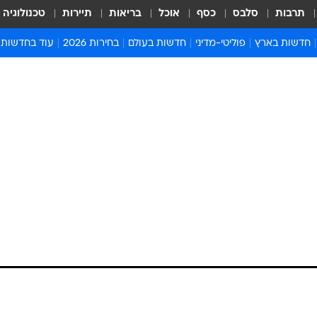
תרבות
סלבס
כסף
אוכל
בריאות
תיירות
טכנולוגיה
חדשות בארץ
פוליטי-מדיני
חדשות בעולם
בחירות 2026
עוד בחדשות
אירועים בארץ
פוליטיקה וממשל
המזרח התיכון
דעות ופרשנויו
חדשות פלילים ומשפט
יחסי חוץ
אירופה
סרי ושלזינגר
חינוך
אמריקה
פרויקטים מיוח
ישראלים בחו"ל
אסיה והפסיפיק
אסור לפספס
בריאות
אפריקה
מדע וסביבה
חברה ורווחה
הנחיות פיקוד 
ארכיון מדורים
זמני כניסת ש
לוח חופשות וח
לוח שנה
חדשות יהדות
חדשות המשפ