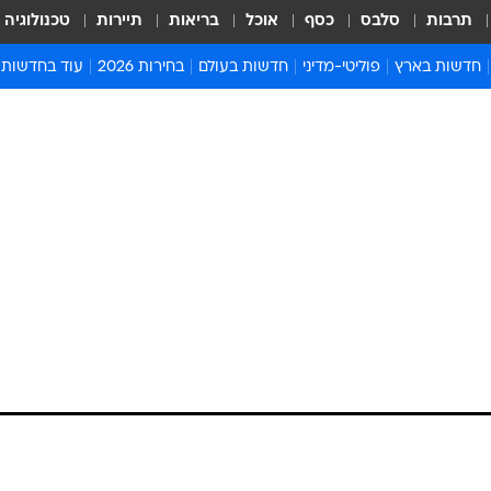
תרבות
סלבס
כסף
אוכל
בריאות
תיירות
טכנולוגיה
חדשות בארץ
פוליטי-מדיני
חדשות בעולם
בחירות 2026
עוד בחדשות
אירועים בארץ
פוליטיקה וממשל
המזרח התיכון
דעות ופרשנויו
חדשות פלילים ומשפט
יחסי חוץ
אירופה
סרי ושלזינגר
חינוך
אמריקה
פרויקטים מיוח
ישראלים בחו"ל
אסיה והפסיפיק
אסור לפספס
בריאות
אפריקה
מדע וסביבה
חברה ורווחה
הנחיות פיקוד 
ארכיון מדורים
זמני כניסת ש
לוח חופשות וח
לוח שנה
חדשות יהדות
חדשות המשפ