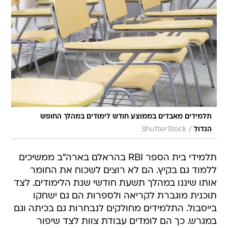
תלמידים מאבדים בממוצע חודש לימודים במהלך החופש
/
הגדול
ShutterStock
תלמידי בית הספר RBI בהראלם בארה"ב ממשיכים
ללמוד גם בקיץ. הם לא רוצים לשכוח את החומר
אותו שיננו במהלך תשעת חודשי שנת הלימודים. לצד
תוכנית מוגברת לקריאה ולספרות הם גם ישחקו
בייסבול. התלמידים מחולקים לנבחרות גם בכיתה וגם
במגרש. כך הם לומדים עבודת צוות לצד שיפור