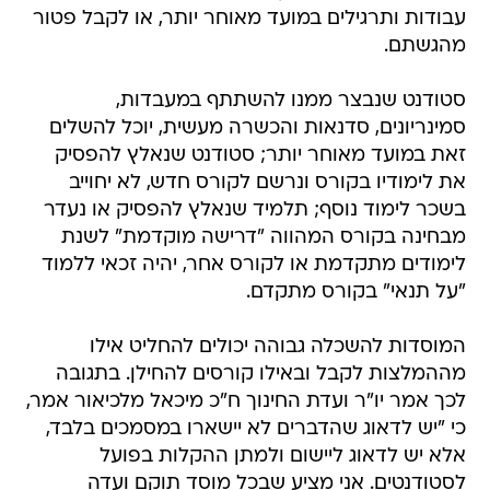
עבודות ותרגילים במועד מאוחר יותר, או לקבל פטור
מהגשתם.
סטודנט שנבצר ממנו להשתתף במעבדות,
סמינריונים, סדנאות והכשרה מעשית, יוכל להשלים
זאת במועד מאוחר יותר; סטודנט שנאלץ להפסיק
את לימודיו בקורס ונרשם לקורס חדש, לא יחוייב
בשכר לימוד נוסף; תלמיד שנאלץ להפסיק או נעדר
מבחינה בקורס המהווה "דרישה מוקדמת" לשנת
לימודים מתקדמת או לקורס אחר, יהיה זכאי ללמוד
"על תנאי" בקורס מתקדם.
המוסדות להשכלה גבוהה יכולים להחליט אילו
מההמלצות לקבל ובאילו קורסים להחילן. בתגובה
לכך אמר יו"ר ועדת החינוך ח"כ מיכאל מלכיאור אמר,
כי "יש לדאוג שהדברים לא יישארו במסמכים בלבד,
אלא יש לדאוג ליישום ולמתן ההקלות בפועל
לסטודנטים. אני מציע שבכל מוסד תוקם ועדה