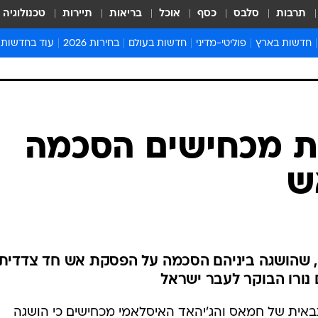
תרבות
סלבס
כסף
אוכל
בריאות
תיירות
טכנולוגיה
חדשות בארץ
פוליטי-מדיני
חדשות בעולם
בחירות 2026
עוד בחדשות
אירועים בארץ
פוליטיקה וממשל
המזרח התיכון
דעות ופרשנויו
חדשות פלילים ומשפט
יחסי חוץ
אירופה
סרי ושלזינגר
חינוך
אמריקה
פרויקטים מיוח
ישראלים בחו"ל
אסיה והפסיפיק
אסור לפספס
ת מכחישים הסכמה
בריאות
אפריקה
מדע וסביבה
ש
חברה ורווחה
הנחיות פיקוד 
ארכיון מדורים
זמני כניסת ש
לוח חופשות וח
, שהושגה ביניהם הסכמה על הפסקת אש חד צדדית
לוח שנה
חדשות יהדות
חדשות המשפ
אית של חמאס והג'יהאד האיסלאמי מכחישים כי הושגה