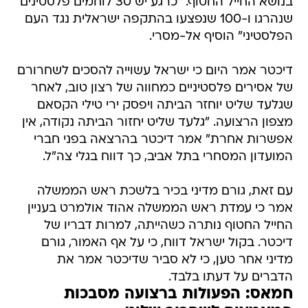
בנושא החייל החטוף. "כרגע יש 30 לוחמים פלסטינים
שנהרגו ו-100 שנפצעו בהתקפה ישראלית נגד העם
הפלסטיני" הוסיף אל-מסרי.
דיכטר אמר היום כי ישראל עשוייה להסכים לשחרורם
של אסירים פלסטיניים כמחווה של רצון טוב, לאחר
שגלעד שליט יוחזר הביתה ויפסק ירי טילי הקסאם
מצפון הרצועה. "גלעד שליט יחזור הביתה נקודה, אין
אפשרות אחרת" אמר דיכטר בהרצאה בפני חברי
המועדון המסחרי בתל אביב, כך דווח בגלי צה"ל.
עם זאת, גורם מדיני בכיר בלשכת ראש הממשלה
אמר כי עמדת ראש הממשלה אהוד אולמרט בעניין
החייל החטוף נותרה כשהייתה, למרות דבריו של
דיכטר. בקול ישראל דווח, כי על אף האמור, גורם
מדיני אחר טען, כי לא סביר שדיכטר אמר את
הדברים על דעתו בלבד.
חמאס: הפעולות ברצועה מסבכות