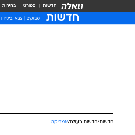
חדשות
ספורט
בחירות
חדשות
מבזקים
צבא וביטחון
חדשות
/
חדשות בעולם
/
אמריקה
שיגור מעבורת
להדחות שוב 
רויטרס
3.7.2006 / 18:06
בכירים בנאס"א הודיעו כי יבחנו סד
החללית שנדחה כבר פעמיים בשל מזג 