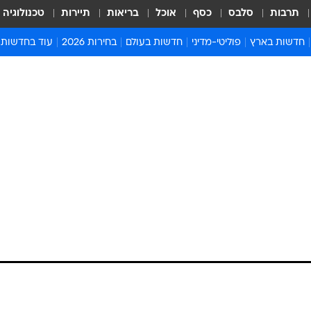
תרבות
סלבס
כסף
אוכל
בריאות
תיירות
טכנולוגיה
חדשות בארץ
פוליטי-מדיני
חדשות בעולם
בחירות 2026
עוד בחדשות
אירועים בארץ
פוליטיקה וממשל
המזרח התיכון
דעות ופרשנויו
חדשות פלילים ומשפט
יחסי חוץ
אירופה
סרי ושלזינגר
חינוך
אמריקה
פרויקטים מיוח
ישראלים בחו"ל
אסיה והפסיפיק
אסור לפספס
 החלל דיסקברי עלול
בריאות
אפריקה
מדע וסביבה
בשל סדק
חברה ורווחה
הנחיות פיקוד 
ארכיון מדורים
זמני כניסת ש
לוח חופשות וח
לוח שנה
ק בלוחות קצף הבידוד שהתגלה במיכל הדלק החיצוני של
חדשות יהדות
מעבורת החלל דיסקברי. הסדק, באורך 12.7 סנטימטרים וברוחב סנטימטר, מטיל בספק את שיגו
חדשות המשפ
האוויר למחר. מנאס"א נמסר כי יערכו מסיבת עיתונאים