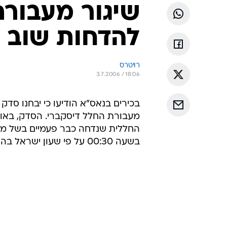
בשעה 00:30 על פי שעון ישראל בה ידווחו על התקדמות הבדיקות ויתנו מידע נוסף.