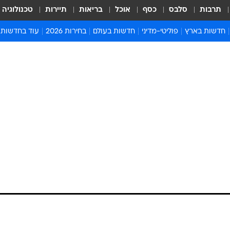
תרבות
סלבס
כסף
אוכל
בריאות
תיירות
טכנולוגיה
חדשות בארץ
פוליטי-מדיני
חדשות בעולם
בחירות 2026
עוד בחדשות
אירועים בארץ
פוליטיקה וממשל
המזרח התיכון
דעות ופרשנויו
חדשות פלילים ומשפט
יחסי חוץ
אירופה
סרי ושלזינגר
חינוך
אמריקה
פרויקטים מיוח
ישראלים בחו"ל
אסיה והפסיפיק
אסור לפספס
בריאות
אפריקה
מדע וסביבה
חברה ורווחה
הנחיות פיקוד 
ארכיון מדורים
זמני כניסת ש
לוח חופשות וח
לוח שנה
חדשות יהדות
חדשות המשפ