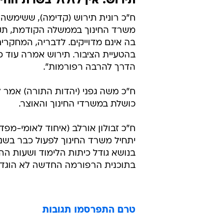
תירוש: אין לזלזל בשרת החי
ח"כ רונית תירוש (קדימה), ששימשה 
משרד החינוך בממשלה הקודמת, תקפ
בה אינם מדוייקים. לדבריה, המחקרים 
בהטעיית הציבור. תירוש אמרה עוד כ
הדרך להרבה רפורמות".
ח"כ משה גפני (יהדות התורה) אמר ל
כושלת במשרדי החינוך והאוצר.
ח"כ זבולון אורלב (איחוד לאומי-מפד"
יתחיל משרד החינוך לפעול כבר בשנת
בנושא גודל כיתות הלימוד ושעות הה
בתוכנית הרפורמה החדשה לא הוגדר 
טרם התפרסמו תגובות