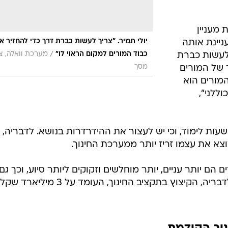
מעניין
יולי תמיר. "צריך לעשות כברת דרך כדי להחזיר א
ניינת אותה
/
כבוד המורים למקום הראוי לו"
מערכת וואלה, צי
 לעשות כברת
מסך
 של המורים
המורים הוא
וללני",
שעות לימוד, וכי יש לעצור את ההידרדרות בנושא. לדבריה, י
צא את עצמו זריז יותר ממערכת החינוך.
 הם יותר עניים, יותר מוחלשים וזקוקים ליותר סיוע, וכך גם
המערכות התומכות מסביב נחלשו. לדבריה, הקיצוץ בתקציב החינוך, העומד על 3 מי