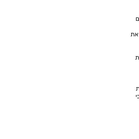
ם
 את
ת
ת
י