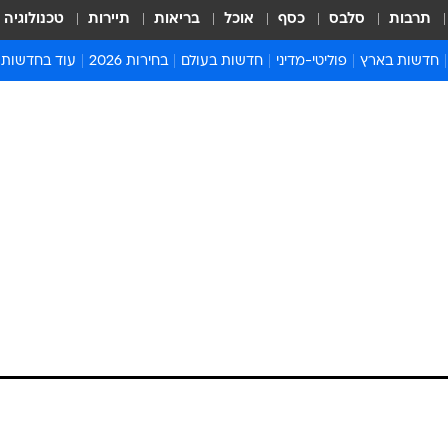
תרבות
סלבס
כסף
אוכל
בריאות
תיירות
טכנולוגיה
חדשות בארץ
פוליטי-מדיני
חדשות בעולם
בחירות 2026
עוד בחדשות
אירועים בארץ
פוליטיקה וממשל
המזרח התיכון
דעות ופרשנויו
חדשות פלילים ומשפט
יחסי חוץ
אירופה
סרי ושלזינגר
חינוך
אמריקה
פרויקטים מיוח
ישראלים בחו"ל
אסיה והפסיפיק
אסור לפספס
בריאות
אפריקה
מדע וסביבה
חברה ורווחה
הנחיות פיקוד 
ארכיון מדורים
זמני כניסת ש
לוח חופשות וח
לוח שנה
חדשות יהדות
חדשות המשפ