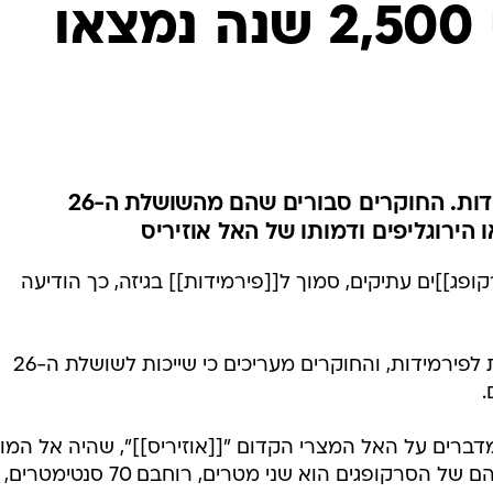
המייל האדום
סרקופגים בני 2,500 שנה נמצאו
הסרקופגים נמצאו סמוך לפירמידות. החוקרים סבורים שהם מהשושלת ה-26
הירוגליפים ודמותו של האל אוזיריס
ופג]]ים עתיקים, סמוך ל[[פירמידות]] בגיזה, כך הודיעה
הסרקופגים נמצאו כקילומטר דרומית לפירמידות, והחוקרים מעריכים כי שייכות לשושלת ה-26
דברים על האל המצרי הקדום "[[אוזיריס]]", שהיה אל המוו
ועל האל "רה", שהיה אל השמש. גובהם של הסרקופגים הוא שני מטרים, רוחבם 70 סנטימטרים,