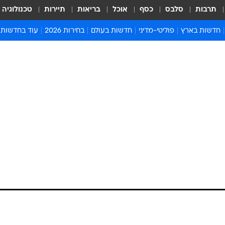
תרבות
סלבס
כסף
אוכל
בריאות
תיירות
טכנולוגיה
חדשות בארץ
פוליטי-מדיני
חדשות בעולם
בחירות 2026
עוד בחדשות
אירועים בארץ
פוליטיקה וממשל
המזרח התיכון
דעות ופרשנויו
חדשות פלילים ומשפט
יחסי חוץ
אירופה
סרי ושלזינגר
חינוך
אמריקה
פרויקטים מיוח
ישראלים בחו"ל
אסיה והפסיפיק
אסור לפספס
בריאות
אפריקה
מדע וסביבה
חברה ורווחה
הנחיות פיקוד 
ארכיון מדורים
זמני כניסת ש
לוח חופשות וח
לוח שנה
חדשות יהדות
חדשות המשפ