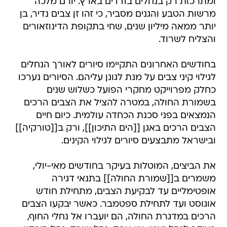
ומתרכזת רק בנחלים בודדים בארץ. יורם מלכה
מרשות הטבע והגנים מסביר, כי זהו זן צבים נדיר, בן
יותר ממאה מיליון שנים, שחי בתקופת הדינוזאורים
והצליח לשרוד.
בחודשים האחרונים התקיימו סיורים לאורך הנחלים
לגילוי קיני צבים על מנת לגונן עליהם. הסיורים נערכו
כחלק מפרוייקט מחקרי הפועל כשלוש שנים
בשמורת החולה, במטרה להציל את הצבים הרכים
הנמצאים בפני סכנת הכחדה עולמית. כיום חיים
הצבים הרכים באגן [[הים התיכון]], ורק ב[[טורקיה]]
ובישראל מתבצעים סיורים לגילוי הקינים.
את הביצים, המוטלות בעיקר בחודשים מאי-יולי,
משמרים ב[[שמורת החולה]] בתנאי דגירה
אופטימליים עד לבקיעת הצבים, מתחילת חודש
אוגוסט ועד לתחילת ספטמבר. כאשר יבקעו הצבים
הרכים במדגרת החולה, הם יועברו אל נחלי החוף,