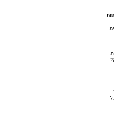
פות
ני
ת
ל
ל