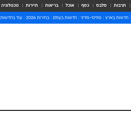
תרבות
סלבס
כסף
אוכל
בריאות
תיירות
טכנולוגיה
חדשות בארץ
פוליטי-מדיני
חדשות בעולם
בחירות 2026
עוד בחדשות
אירועים בארץ
פוליטיקה וממשל
המזרח התיכון
דעות ופרשנויו
חדשות פלילים ומשפט
יחסי חוץ
אירופה
סרי ושלזינגר
חינוך
אמריקה
פרויקטים מיוח
ישראלים בחו"ל
אסיה והפסיפיק
אסור לפספס
בריאות
אפריקה
מדע וסביבה
חברה ורווחה
הנחיות פיקוד 
ארכיון מדורים
זמני כניסת ש
לוח חופשות וח
לוח שנה
חדשות יהדות
חדשות המשפ