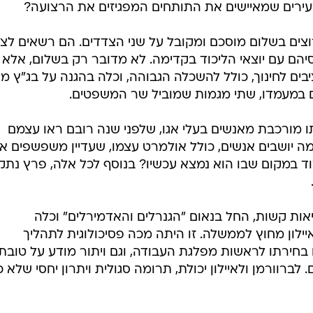
צעירים שמאיישים את התותחים המפגיזים את הרצועה?
צים בשלום מוסכם ומקובל על שני הצדדים. הם רשאים לצ
הם עם יוצאי הליכוד בקדימה. לא מדובר רק בשלום, אלא
ם לחינוך, כולל להשכלה הגבוהה, וכלה בהגנה על בג"ץ מפ
 במעמדו, שתי מגמות שמוביל שר המשפטים.
ו מורכבת מאנשים בעלי אגו, שלפני שנה רובם ראו עצמם
ימה יושבים אנשים, כולל אולמרט עצמו, שעדיין משפשפים א
וד במקום שבו הוא נמצא עכשיו? בנוסף לכל אלה, פרץ נתק
אות קשות, החל בנאום "הגנרלים והאדמירלים" וכלה
ילון מחוץ לממשלה. זו היתה מכה פסיכולוגית לתהליך
חירתו לראשות מפלגת העבודה, וגם ויתור מודע על טובת
 לברוורמן ולאיילון יכולת, תרומה סגולית ויתרון יחסי שלא כ