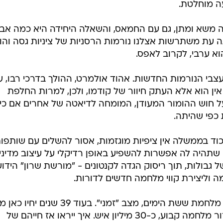
עה מוחלטת.
יה משא ומתן, גם עם החמאס, והשאלה היחידה היא כמה אבי
תה עת משתרשות אצלנו נורמות הרסניות של ציניות גסה וה
א ערבי, לקרוב לאפס.
עצבי הנורמות החדשות. אהוד אולמרט, ההולך בדרכי רבו, ע
אין הוא אלא העתק חיוור של קודמו, ולכן, למרות החלפת
ל חוש ההומור המעודן, המומחה לדיאטה של אחרים אם כי
 כפי שהיתה.
וד בממשלה אין ציפיות מוגזמות, אסור להשלים עם שותפו
שתהיה לה אפשרות להשפיע באופן רדיקלי על עיצוב מדיני
 גבולות, תוך ריסוק הגדה לקנטונים - "מורשת שרון" הידוע
וליצירת קווי מלחמה חדשים לדורות.
39 שנים חלפו מאז שנקבע, בעקבות מלחמת ששת הימים, מצב "זמני". בעוד 39 שני
צדי הגבול ה"זמני", שבהכרח יהיה אזור מלחמה קבוע, כ-30 מיליון איש. איך ייראו אז חייהם של