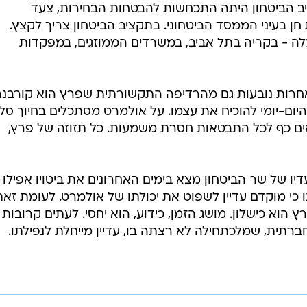
ב הביטחון היתה התכחשות להבטחות הבחירות, צעד
 חן בעיני הממסד הביטחוני. בתקציב הביטחון צריך לקצץ.
ה - בקריה בתל אביב, במשרדים הממוזגים, במפקדות
ואחרות נובעות גם מהרדיפה התקשורתית שפרץ הוא קורבנה
ום-יומי להוכיח את עצמו. על אולמרט מסתכלים בחיוך סלח
ים כף לכל התבטאות חסרת משמעות. כל תזוזה של פרץ,
יו של שר הביטחון מצא בימים האחרונים את ביטויו אפילו
כי מוקדם עדיין לשפוט את יכולתו של אולמרט. לעומת זאת
רץ הוא כישלון. מושג הזמן, כידוע, הוא יחסי. לעתים קרובות
ית, שמלכתחילה לא רצתה בו, עדיין מייחלת לנפילתו.