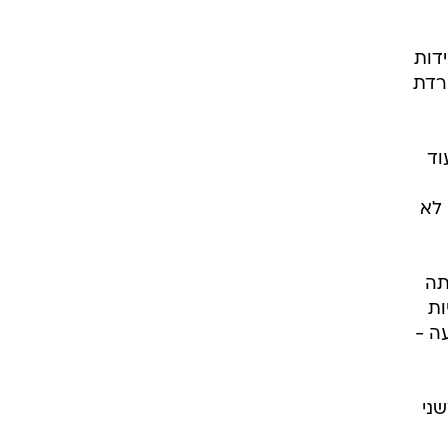
דות
ורדת
וד
 לא
תה
ות
ה -
ם יחיו כאן משני