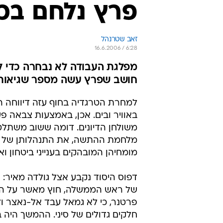
פרץ נלחם בכ
זאב שטרנהל
16.6.2006 / 6:28
מפלגת העבודה לא נבחרה כדי ל
חושב שפרץ עשה מספר שגיאות, 
למחרת הטרגדיה בחוף עזה דיווחה ה
באוויר ובים. אכן, באמצעות צבאה 
משולחן הדיונים. דומה ששוב משתלט ע
מלחמת ההתשה, את התנהלותן של רוב
מומחיהן המובהקים בענייני ביטחון ו
דפוס היסוד נקבע אצל גולדה מאיר:
של ראש הממשלה, חוץ מאשר על האפ
פרטנר, כי לא גמאל עבד אל-נאצר ול
חלקים גדולים של סיני. ההמשך היה בל