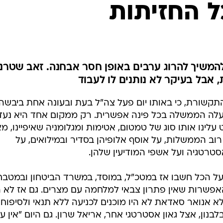
המייל האדום
ל החזיתות
המשיך להרוג ערבים באופן חסר אבחנה. זאב שטרנ
אבל בעיקר לא נותנים לו לעבוד
תקשורת, כי באותו יום פעל צה"ל בעת ובעונה אחת ביבשה,
פעלה הממשלה בכל פינה אפשרית. רק ממקום אחד היא נעד
לינו אותו סוג של טמטום, אטימות ומגלומניה שאיפיינו, מא
 הממשלות, על אוסף אלופיהן בסדיר ובמילואים, על
אסטרטגיה ועל אשפי המודיעין שלהן.
 על הכל חשבו אז במטכ"ל, במוסד, במשרד הביטחון ובמטב
שרות שאין פתרון צבאי למלחמה עם מצרים. גם אז לא ה
א אנואר סאדאת לא היו מוכנים לכניעה ללא תנאי ולסיפוח
בנון, אצל גאון אסטרטגי אחר, אריאל שרון. גם היום "אין ע