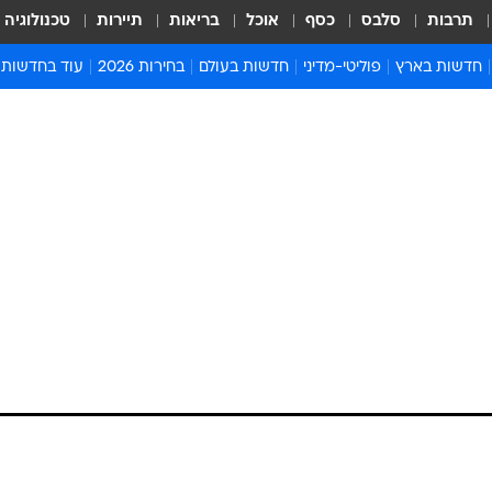
תרבות
סלבס
כסף
אוכל
בריאות
תיירות
טכנולוגיה
חדשות בארץ
פוליטי-מדיני
חדשות בעולם
בחירות 2026
עוד בחדשות
אירועים בארץ
פוליטיקה וממשל
המזרח התיכון
דעות ופרשנויו
חדשות פלילים ומשפט
יחסי חוץ
אירופה
סרי ושלזינגר
חינוך
אמריקה
פרויקטים מיוח
ישראלים בחו"ל
אסיה והפסיפיק
אסור לפספס
בריאות
אפריקה
מדע וסביבה
חברה ורווחה
הנחיות פיקוד 
ארכיון מדורים
זמני כניסת ש
לוח חופשות וח
לוח שנה
חדשות יהדות
חדשות המשפ