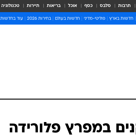
תרבות
סלבס
כסף
אוכל
בריאות
תיירות
טכנולוגיה
חדשות בארץ
פוליטי-מדיני
חדשות בעולם
בחירות 2026
עוד בחדשות
אירועים בארץ
פוליטיקה וממשל
המזרח התיכון
דעות ופרשנויו
חדשות פלילים ומשפט
יחסי חוץ
אירופה
סרי ושלזינגר
חינוך
אמריקה
פרויקטים מיוח
ישראלים בחו"ל
אסיה והפסיפיק
אסור לפספס
בריאות
אפריקה
מדע וסביבה
חברה ורווחה
הנחיות פיקוד 
ארכיון מדורים
זמני כניסת ש
לוח חופשות וח
לוח שנה
חדשות יהדות
ים במפרץ פלורידה
חדשות המשפ