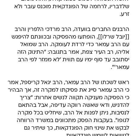
שלדבריו, לרחמה של הפונדקאית מוכנס עובר ולא
זרע.
הרבנים החברים בוועדה, הרב מרדכי הלפרין והרב
[[יובל שרלו]], הופתעו מהפסיקה ובכוונתם להיפגש
עם הרב עמאר כדי לרדת לעומקה. הרב שמואל
אליהו, רב העיר צפת, אמר בתגובה: "התינוק הזה
יסתובב עד סוף ימיו עם תווית 'לא ממזר לפי הרב
עמאר'".
ראש לשכתו של הרב עמאר, הרב יגאל קריספל, אמר
כי הרב עמאר סייג את פסיקתו למקרה זה, אך הבהיר
כי הפסיקה מעניקה תקווה לנשים אחרות: "צריך
להדגיש, ודאי שאשה רווקה עדיפה, אבל בהתאם
לנסיבות, ניתן לפנות אל הרב, שיחליט בכל מקרה
לגופו". בעקבות הפסק מתכוונים במשרד הרווחה
לבקש את שינוי חוק הפונדקאות, כך שיתיר גם
לנשואות לשמש פונדקאיות.