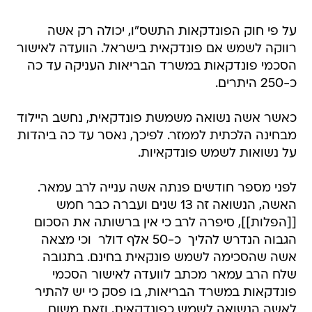
על פי חוק הפונדקאות התשס"ו, יכולה רק אשה
רווקה לשמש אם פונדקאית בישראל. הוועדה לאישור
הסכמי פונדקאות במשרד הבריאות העניקה עד כה
כ-250 היתרים.
כאשר אשה נשואה משמשת פונדקאית, נחשב היילוד
מבחינה הלכתית לממזר. לפיכך, נאסר עד כה ביהדות
על נשואות לשמש פונדקאיות.
לפני מספר חודשים פנתה אשה ענייה לרב עמאר.
האשה, הנשואה זה 13 שנים ועברה כבר חמש
[[הפלות]], סיפרה לרב כי אין ברשותה את הסכום
הגבוה הנדרש להליך  כ-50 אלף דולר  וכי מצאה
אשה שהסכימה לשמש פונקאית בחינם. בתגובה
שלח הרב עמאר מכתב לוועדה לאישור הסכמי
פונדקאות במשרד הבריאות, בו פסק כי יש להתיר
לאשה הנשואה לשמש כפונדקאית, וזאת משום