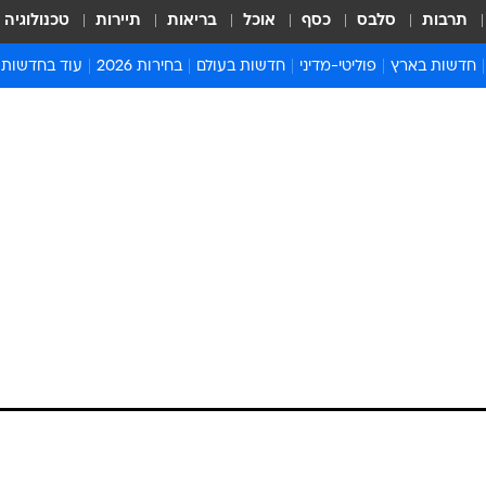
תרבות
סלבס
כסף
אוכל
בריאות
תיירות
טכנולוגיה
חדשות בארץ
פוליטי-מדיני
חדשות בעולם
בחירות 2026
עוד בחדשות
אירועים בארץ
פוליטיקה וממשל
המזרח התיכון
דעות ופרשנויו
חדשות פלילים ומשפט
יחסי חוץ
אירופה
סרי ושלזינגר
חינוך
אמריקה
פרויקטים מיוח
ישראלים בחו"ל
אסיה והפסיפיק
אסור לפספס
בריאות
אפריקה
מדע וסביבה
חברה ורווחה
הנחיות פיקוד 
ארכיון מדורים
זמני כניסת ש
לוח חופשות וח
לוח שנה
חדשות יהדות
חדשות המשפ