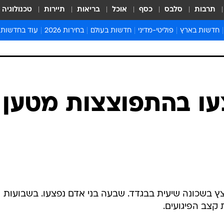
תרבות
סלבס
כסף
אוכל
בריאות
תיירות
טכנולוגיה
חדשות בארץ
פוליטי-מדיני
חדשות בעולם
בחירות 2026
עוד בחדשות
אירועים בארץ
פוליטיקה וממשל
המזרח התיכון
דעות ופרשנויו
חדשות פלילים ומשפט
יחסי חוץ
אירופה
סרי ושלזינגר
חינוך
אמריקה
פרויקטים מיוח
ישראלים בחו"ל
אסיה והפסיפיק
אסור לפספס
: 7 נפצעו בהתפוצצות מטען
בריאות
אפריקה
מדע וסביבה
חברה ורווחה
הנחיות פיקוד 
ארכיון מדורים
זמני כניסת ש
לוח חופשות וח
לוח שנה
ץ בשכונה שיעית בבגדד. שבעה בני אדם נפצעו. בשבועות
חדשות יהדות
 קצב הפיגועים.
חדשות המשפ