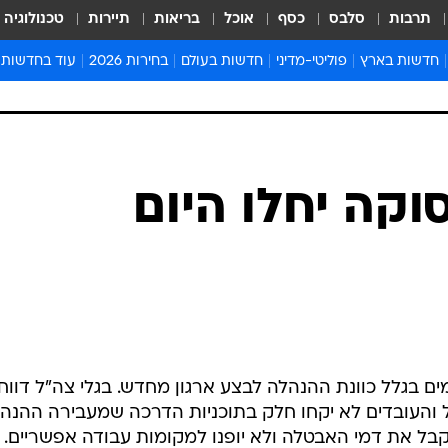
תרבות
סלבס
כסף
אוכל
בריאות
תיירות
טכנולוגיה
חדשות בארץ
פוליטי-מדיני
חדשות בעולם
בחירות 2026
עוד בחדשות
אירועים בארץ
פוליטיקה וממשל
המזרח התיכון
דעות ופרשנויו
חדשות פלילים ומשפט
יחסי חוץ
אירופה
סרי ושלזינגר
חינוך
אמריקה
פרויקטים מיוח
ישראלים בחו"ל
אסיה והפסיפיק
אסור לפספס
קה יחלו היום
בריאות
אפריקה
מדע וסביבה
חברה ורווחה
הנחיות פיקוד 
ארכיון מדורים
זמני כניסת ש
לוח חופשות וח
לוח שנה
 בגלל כוונת ההנהלה לבצע ארגון מחדש. בגלי צה"ל דווח,
חדשות יהדות
והעובדים לא יקחו חלק בתוכניות הדרכה שמעבירה ההנהל
חדשות המשפ
בל את דמי האבטלה ולא יופנו למקומות עבודה אפשריים.