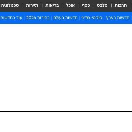
תרבות
סלבס
כסף
אוכל
בריאות
תיירות
טכנולוגיה
חדשות בארץ
פוליטי-מדיני
חדשות בעולם
בחירות 2026
עוד בחדשות
אירועים בארץ
פוליטיקה וממשל
המזרח התיכון
דעות ופרשנויו
חדשות פלילים ומשפט
יחסי חוץ
אירופה
סרי ושלזינגר
חינוך
אמריקה
פרויקטים מיוח
ישראלים בחו"ל
אסיה והפסיפיק
אסור לפספס
בריאות
אפריקה
מדע וסביבה
חברה ורווחה
הנחיות פיקוד 
ארכיון מדורים
זמני כניסת ש
לוח חופשות וח
לוח שנה
חדשות יהדות
חדשות המשפ