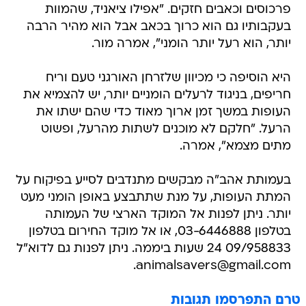
פרכוסים וכאבים חזקים. "אפילו ציאניד, שהמוות
בעקבותיו גם הוא כרוך בכאב אבל הוא מהיר הרבה
יותר, הוא רעל יותר הומני", אמרה מור.
היא הוסיפה כי מכיוון שלזרחן האורגני טעם וריח
חריפים, בניגוד לרעלים הומניים יותר, יש להצמיא את
העופות במשך זמן ארוך מאוד כדי שהם ישתו את
הרעל. "חלקם לא מוכנים לשתות מהרעל, ופשוט
מתים מצמא", אמרה.
בעמותת אהב"ה מבקשים מתנדבים לסייע בפיקוח על
המתת העופות, על מנת שתתבצע באופן הומני מעט
יותר. ניתן לפנות אל המוקד הארצי של העמותה
בטלפון 03-6446888, או אל מוקד החירום בטלפון
09/958833 24 שעות ביממה. ניתן לפנות גם לדוא"ל
animalsavers@gmail.com.
טרם התפרסמו תגובות