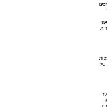
כים
פר
ימים "מכסה" של 30% לתלמידות
סות
 של
כך
ך,
ח,