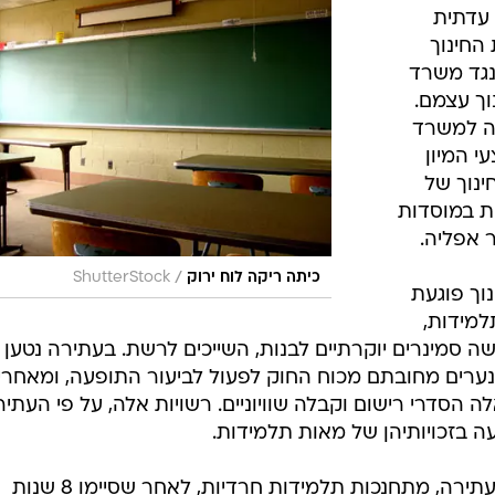
המייל האדום
 עדתית
החינוך
נגד משרד
וך עצמם.
ה למשרד
י המיון
ינוך של
ת במוסדות
 אפליה.
/
כיתה ריקה לוח ירוק
ShutterStock
וך פוגעת
למידות,
סמינרים יוקרתיים לבנות, השייכים לרשת. בעתירה נטען 
תנערים מחובתם מכוח החוק לפעול לביעור התופעה, ומאחרי
ה הסדרי רישום וקבלה שוויוניים. רשויות אלה, על פי העתיר
בזכויותיהן של מאות תלמידות.
במוסדות החינוך, אליהם מתייחסת העתירה, מתחנכות תלמידות חרדיות, לאחר שסיימו 8 שנות