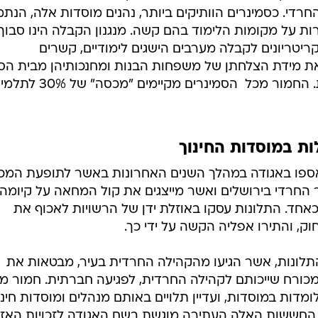
חרדי. כסמינרים הוותיקים ביותר, נהנים מוסדות אלה, הנתמ
רות על מקומות הלימוד בהם קשה. מנגנון הקבלה הינו סבוך
ריטריונים לקבלה מערבים הישגים לימודיים, קשרים
את מידת הצלחתן של משפחות הבנות ומחנכותיהן מבית הס
היסודי להפעיל רשתות של שתדלנות. החמור מכל  הסמינרים מקי
ת במוסדות החינוך
ספו באגודה במהלך השנים האחרונות באשר לתופעת המכ
 החרדי בירושלים ואשר מייצגים את קול המחאה על קיומה
] כאחד. התלונות עסקו באוזלת ידן של הרשויות לאכוף את
וק, והתירו אפליה הקשה על ידי כך.
התלונות, אשר הגיעו מהקהילה החרדית בעיר, מבטאות את
מכורח שייכותם לקהילה החרדית, לפגיעה חברתית. חמור מ
דות במוסדות, ועדיין תלויים באותם מנהלים ומוסדות חינו
 החששות האלה העתירה מוגשת בשם האגודה לזכויות האזר