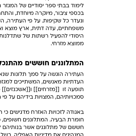
לימוד בבתי ספר יסודיים של המגזר ה
בכספי ציבור, מיוקרה מיוחדת, והתח
ונעדר כל שקיפות. על פי העתירה, הק
משפחתיים, עדה דתית, ארץ מוצא ו
ממוצא מזרחי.
המתלוננים חוששים מהתנכלו
העתירה הוגשה על סמך תלונות שנא
העדתיות מאנשים, המשתייכים למגזר
תופעה זו  [[מזרחים]] ו[[אשכנזים]
סמכויותיהם, המצויות בידיהם על פי ח
באגודה לזכויות האזרח מדגישים כי 
חומרת הבעיה. המתלוננים חשופים, 
חששם של מתלוננים אשר בנותיהם לומ
המנהיגים את מדיניות האפליה. בשל