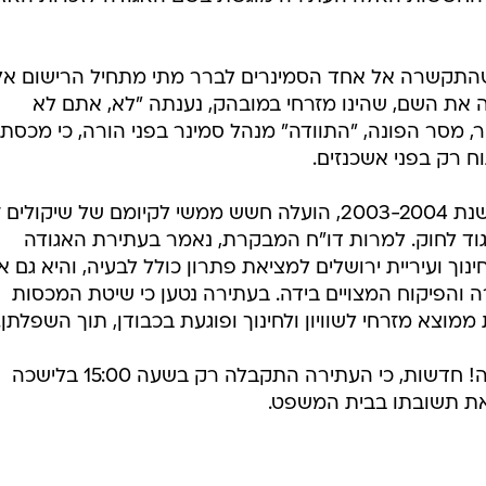
שהתקשרה אל אחד הסמינרים לברר מתי מתחיל הרישום אלי
 השם, שהינו מזרחי במובהק, נענתה "לא, אתם לא
 מסר הפונה, "התוודה" מנהל סמינר בפני הורה, כי מכסת
 רק בפני אשכנזים.
בדו"ח של מבקרת עיריית ירושלים לשנת 2003-2004, הועלה חשש ממשי לקיומם של שיקול
גוד לחוק. למרות דו"ח המבקרת, נאמר בעתירת האגודה
וך ועיריית ירושלים למציאת פתרון כולל לבעיה, והיא גם א
ה והפיקוח המצויים בידה. בעתירה נטען כי שיטת המכסות
מוצא מזרחי לשוויון ולחינוך ופוגעת בכבודן, תוך השפלתן.
ממשרד החינוך נמסר בתגובה לוואלה! חדשות, כי העתירה התקבלה רק בשעה 15:00 בלישכה
את תשובתו בבית המשפט.