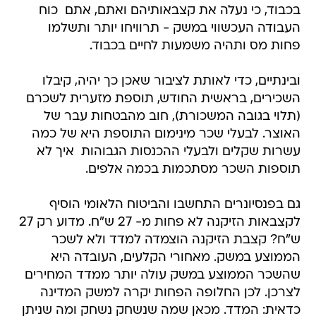
בכבוד, כי נעלה את קצבאותיהם ואתם, אתם  כוח
העבודה העכשווי במשק - תרוויחו יותר ותשלמו
פחות מס ותהיה משמעות לחיים בכבוד.
ובינתיים, כדי לאותת לציבור שאכן כך יהיה, קיבלו
השכירים, בראשית החודש, תוספת מזערית לשכרם
(תלוי בגובה המשכורת), חוב מהבטחות עבר של
האוצר. לבעלי שכר מינימום התוספת היא של כמה
עשרות שקלים ולבעלי ההכנסות הגבוהות  איך לא 
תוספות השכר מסתכמות בכמה אלפים.
גם בפנסיונרים התחשבו והביטוח הלאומי הוסיף
לקצבאות הזיקנה לא פחות מ- 27 ש"ח. מדוע רק 27
ש"ח? קצבת הזיקנה הוצמדה למדד ולא לשכר
הממוצע במשק. מאחורי הקלעים, העובדה היא
שהשכר הממוצע במשק עולה יותר ממדד המחירים
לצרכן. לכן החלופה הפחות יקרה למשק המדינה
כדאית: המדד. מכאן שמה שנשחק נשחק ומה שניתן