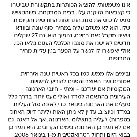
אינו משמעותי, להוציא הכותרות בתקשורת שבישרו
כי קצבאות הזיקנה עלו. בבית המרקחת, כשהקשיש
מגיע לרכוש את מנת התרופות החודשית והקיומית
שלו, הוא לא משלם עליה במחירי סוף עונה ובוודאי
שאינו מקבל זאת בחינם, נהפוך הוא. גם 27 שקלים
חדשים לא ישנו את מצבו הכלכלי העגום בלאו הכי.
אולי יאפשרו לו לגשר על הפער בגין עליית מחירי
התרופות.
ובימים אלו ממש, כמו בכל ראשית שנה אזרחית,
אמורים שרי האוצר והפנים להודיע לרשויות
המקומיות אם יעודכנו - ומתי - חיובי הארנונה
העירונית בהתאמה למדד ואולי מעט יותר. בדרך כלל
מעלים את הארנונה בינואר כדי לאזנה מול העליות
במדד וכיוצ"ב. עדיין לא ניתן האות (ליתר דיוק האחוז
בספרות) לעליה בתשלומי הארנונה, אך אל דאגה. גם
אם לא תעודכן הארנונה בימים הקרובים, היא תעודכן
בבוא היום ותחול רטרואקטיבית מ-1 בינואר 2006.