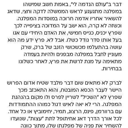
דבר ב"עולם הנדמה לי", באמת חשב שמישהו
במפלגה מתגעגע לראש הממשלה לדקה וחצי, שדאג
להשאיר אחריו אדמה חרוכה במוסדות המפלגה.
וכשזה לא קרה, הוא ישב על המדוכה בציפייה לכך
שפרץ יכניס, כגייס חמישי, את האדם היחידי עם אגו
בעל אותו סדר גודל כשלו. אבל לא. פרץ ידע מה הוא
עושה בהתעלמו מכשכושי הזנב של ברק, שרק
מעוניין לחבל במפלגה מבפנים ולהיות בעמדה
מתאימה על מנת לרשת את פרץ, לאחר כשלונו
בבחירות.
לברק לא מתאים שום דבר מלבד שטיח אדום הפרוש
היישר לעבר הכסא המובטח, והוא התאכזב מכך
שפרץ לא "השכיל" לשריין לפרס ולו מקום בהנהגת
המפלגה. הרי לא יאה לאיש דגול כמוהו ההתמודדות
עם ברוורמן, פינס, הרצוג, תמיר, יחימוביץ או כל אחד.
לכל אורך הדרך דאג אחיתופל לתת "עצות", שנועדו
להשחיר את פניה של מפלגתו שלו, מתוך כוונה