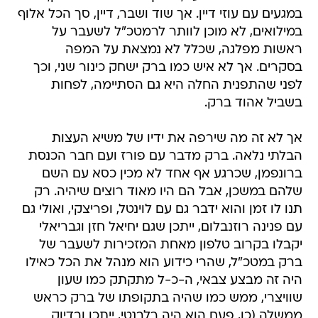
במגעים עם עוזי דיין. אך שוד ושבר, דיין, סך הכל אלוף
במילואים, לא מוכן לוותר לרמטכ"ל לשעבר על
ראשות מפלגה, שכלל לא נמצאת על המפה
בסקרים. אך לא איש כמו ברק ישחק כינור שני, וכך
לפני שהתפנית החלה היא גם הסתיימה, לפחות
בשביל אהוד ברק.
אך לא זה מה שירפה את ידיו של משיא העצות
הבלתי נלאה. ברק מדבר עם פורז ועם חבר הכנסת
ברונפמן, שכרגע אף אחד לא מכין כסא עם השם
שלהם במשכן, אבל הם היו מאוד רוצים שיהיה. רק
תנו לו זמן והוא ידבר גם עם לוינטל, ופריצקי, ואולי גם
עם פנינה רוזנבלום, ייתכן שגם יחיאל חזן וגבריאלי
יקבלו בקרוב טלפון מאחת המזכירות לשעבר של
ברק במטכ"ל, שהרי כידוע הוא מנהל את הכל כאילו
היה זה מבצע צבאי, ה-כ-ל מתקתק כמו שעון
שוויצרי, ממש כמו שהיה בתקופתו של ברק כראש
ממשלה (כן, פעם הוא היה רלבנטי, ייתכן ובדיוק