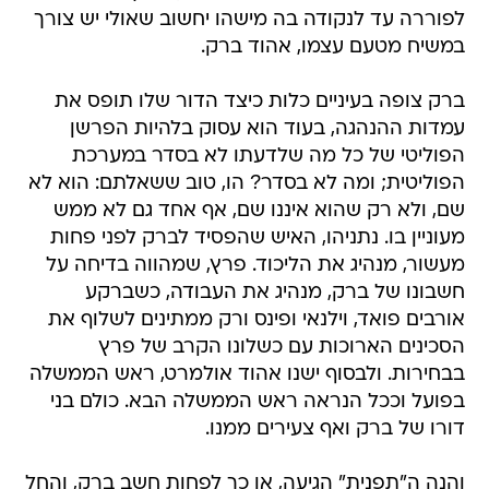
לפוררה עד לנקודה בה מישהו יחשוב שאולי יש צורך
במשיח מטעם עצמו, אהוד ברק.
ברק צופה בעיניים כלות כיצד הדור שלו תופס את
עמדות ההנהגה, בעוד הוא עסוק בלהיות הפרשן
הפוליטי של כל מה שלדעתו לא בסדר במערכת
הפוליטית; ומה לא בסדר? הו, טוב ששאלתם: הוא לא
שם, ולא רק שהוא איננו שם, אף אחד גם לא ממש
מעוניין בו. נתניהו, האיש שהפסיד לברק לפני פחות
מעשור, מנהיג את הליכוד. פרץ, שמהווה בדיחה על
חשבונו של ברק, מנהיג את העבודה, כשברקע
אורבים פואד, וילנאי ופינס ורק ממתינים לשלוף את
הסכינים הארוכות עם כשלונו הקרב של פרץ
בבחירות. ולבסוף ישנו אהוד אולמרט, ראש הממשלה
בפועל וככל הנראה ראש הממשלה הבא. כולם בני
דורו של ברק ואף צעירים ממנו.
והנה ה"תפנית" הגיעה, או כך לפחות חשב ברק, והחל