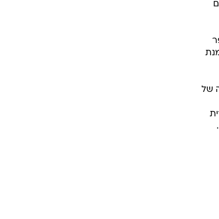
ם
ר
מנת
ה של
ית