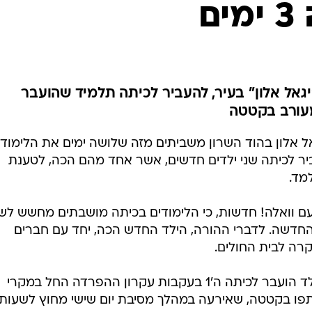
ם
המייל האדום
יגאל אלון" בעיר, להעביר לכיתה תלמיד שהועבר
עורב בקטטה
היסודי יגאל אלון בהוד השרון משביתים מזה שלושה ימים את הלימודי
ר לכיתה שני ילדים חדשים, אשר אחד מהם הכה, לטענת
מד.
ם וואלה! חדשות, כי הלימודים בכיתה מושבתים מחשש לש
החדשה. לדברי ההורה, הילד החדש הכה, יחד עם חברים
רה לבית החולים.
ממשרד החינוך נמסר בתגובה, כי הילד הועבר לכיתה ה'1 בעקבות עקרון ההפרדה החל במקרי
פו בקטטה, שאירעה במהלך מסיבת יום שישי מחוץ לשעות