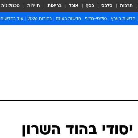
תרבות
סלבס
כסף
אוכל
בריאות
תיירות
טכנולוגיה
חדשות בארץ
פוליטי-מדיני
חדשות בעולם
בחירות 2026
עוד בחדשות
אירועים בארץ
פוליטיקה וממשל
המזרח התיכון
דעות ופרשנויו
חדשות פלילים ומשפט
יחסי חוץ
אירופה
סרי ושלזינגר
חינוך
אמריקה
פרויקטים מיוח
ישראלים בחו"ל
אסיה והפסיפיק
אסור לפספס
בריאות
אפריקה
מדע וסביבה
חברה ורווחה
הנחיות פיקוד 
ארכיון מדורים
זמני כניסת ש
לוח חופשות וח
לוח שנה
חדשות יהדות
יסודי בהוד השרון
חדשות המשפ