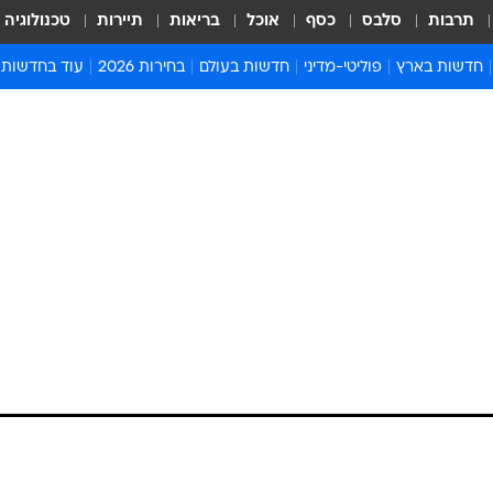
תרבות
סלבס
כסף
אוכל
בריאות
תיירות
טכנולוגיה
חדשות בארץ
פוליטי-מדיני
חדשות בעולם
בחירות 2026
עוד בחדשות
אירועים בארץ
פוליטיקה וממשל
המזרח התיכון
דעות ופרשנויו
חדשות פלילים ומשפט
יחסי חוץ
אירופה
סרי ושלזינגר
חינוך
אמריקה
פרויקטים מיוח
ישראלים בחו"ל
אסיה והפסיפיק
אסור לפספס
בריאות
אפריקה
מדע וסביבה
חברה ורווחה
הנחיות פיקוד 
ארכיון מדורים
זמני כניסת ש
לוח חופשות וח
לוח שנה
חדשות יהדות
חדשות המשפ