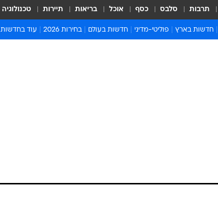
תרבות
סלבס
כסף
אוכל
בריאות
תיירות
טכנולוגיה
חדשות בארץ
פוליטי-מדיני
חדשות בעולם
בחירות 2026
עוד בחדשות
אירועים בארץ
פוליטיקה וממשל
המזרח התיכון
דעות ופרשנויו
חדשות פלילים ומשפט
יחסי חוץ
אירופה
סרי ושלזינגר
חינוך
אמריקה
פרויקטים מיוח
ישראלים בחו"ל
אסיה והפסיפיק
אסור לפספס
בריאות
אפריקה
מדע וסביבה
חברה ורווחה
הנחיות פיקוד 
ארכיון מדורים
זמני כניסת ש
לוח חופשות וח
לוח שנה
חדשות יהדות
חדשות המשפ