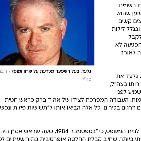
המייל האדום
 ולהכיר בו רשמית
טוען שהוא
ים קשים
בגלל לילות
לקבל
הפגיעה לא
ה לאורך
/
גלעד. בעל השפעה מכרעת על שרון ומופז
דובר
 גלעד את
צה"ל
רותו בצה"ל,
מיע לפני
ות, העבודה המפרכת לצידו של אהוד ברק כראש חטית
רגים בכירים  כל אלה הביאו אותו ל"תשישות פיזית ונפשי
בין היתר נכתב בתצהיר שהגיש גלעד לבית המשפט, כי "בספטמבר 1984, שעה שראש אמ"ן היה
ותי ביותר, שחייב קבלת החלטה אופרטיבית בתוך שעתיים לכ