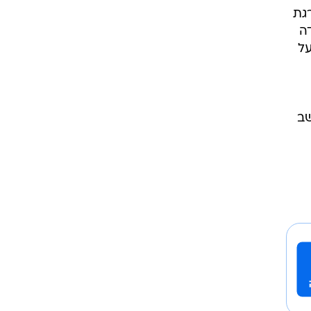
גת
ה
על
שב