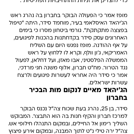
כדי להצדיק את זניחת ההתחייבויות הפוליטיות".
מופז אמר כי הפעולה הבוקר בחברון בה נהרג ראש
הג'יהאד האיסלאמי בעיר, מוחמד סידר, היתה "טיפול
בפצצה מתקתקת". גורמי ביטחון מסרו כי בימים
האחרונים עסק סידר בקדחתנות בהכנות לפיגועים,
על אף ההודנה. מופז נפגש היום עם השליח
האמריקאי, ג'ון וולף, וקרא לו ללחוץ על ראש
הממשלה הפלסטיני, אבו מאזן, ועל דחלאן, לפעול
נגד הטרור. מח"ט חברון, אלוף משנה חגי מרדכי,
אמר כי סידר היה אחראי לעשרות פיגועים ולרצח
עשרות ישראלים.
הג'יהאד מאיים לנקום מות הבכיר
בחברון
סידר, בן 25, נהרג בעת שכוח צה"ל נכנס הבוקר
למרכז חברון והקיף חנות בה הוא התבצר. המבוקש
השליך רימון אל החיילים, ובמקום התנהלו חילופי אש.
צה"ל ירה טילי נ"ט לתוך המבנה, ובמקום אירע פיצוץ