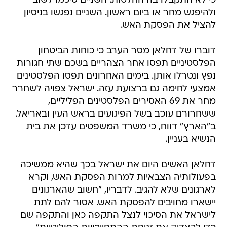
כי לא התקבלו בה החלטות. השניים סיכמו לשוב
ולהיפגש מחר או ביום ראשון. השניים נפגשו בניסיון
להציל את הפסקת האש.
דוברו של דחלאן מסר הערב כי כוחות הביטחון
הפלסטיניים תפסו אחר הצהריים בשכם שתי חגורות
נפץ ונטרלו אותן. בימים האחרונים תפסו הפלסטינים
אמצעי לחימה גם ברצועת עזה. ישראל צפויה לשחרר
מחר את 69 האסירים הפלסטינים הפליליים,
ששחרורם עוכב בשל הפיגועים בראש העין ובאריאל.
ב"הארץ" דווח, כי משרד המשפטים עדכן את בית
הנשיא בעניין.
דחלאן האשים היום את ישראל בכך שהיא ממשיכה
בפעולותיה הצבאיות למרות הפסקת האש, וקרא
לארגונים שלא להגיב. לדבריו, "חשוב שהארגונים
יישארו מחויבים להפסקת האש. אסור להם לתת
לישראל את הסיכוי לנצל התקפה כאן והתקפה שם