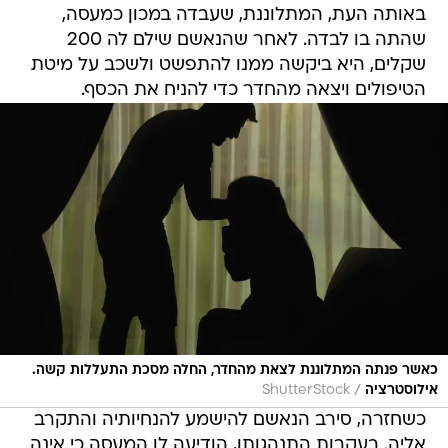
באותה העת, המתלוננת, שעבדה במכון כמעסה,
שהתה בו לבדה. לאחר שהנאשם שילם לה 200
שקלים, היא ביקשה ממנו להתפשט ולשכב על מיטת
הטיפולים ויצאה מהחדר כדי להניח את הכסף.
כאשר פנתה המתלוננת לצאת מהחדר, החלה מסכת התעללות קשה.
/
אילוסטרציה
ShutterStock
כשחזרה, סירב הנאשם להישמע להנחיותיה והתקרב
אליה. בעקבות התנהגותו, הודיעה לו המעסה כי אינה