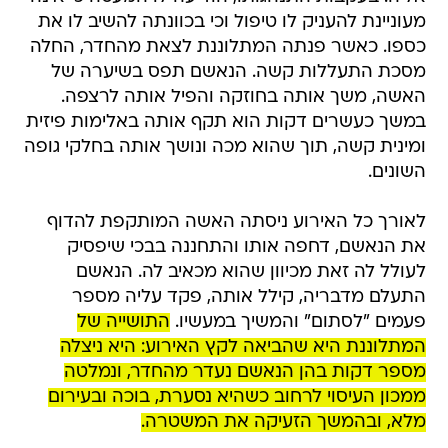
מעוניינת להעניק לו טיפול וכי בכוונתה להשיב לו את
כספו. כאשר פנתה המתלוננת לצאת מהחדר, החלה
מסכת התעללות קשה. הנאשם תפס בשיערה של
האשה, משך אותה בחוזקה והפיל אותה לרצפה.
במשך כעשרים דקות הוא תקף אותה באלימות פיזית
ומינית קשה, תוך שהוא מכה ונושך אותה בחלקי גופה
השונים.
לאורך כל האירוע ניסתה האשה המותקפת להדוף
את הנאשם, דחפה אותו והתחננה בבכי שיפסיק
לעולל לה זאת מכיוון שהוא מכאיב לה. הנאשם
התעלם מדבריה, קילל אותה, פקד עליה מספר
פעמים "לסתום" והמשיך במעשיו.
התושייה של
המתלוננת היא שהביאה לקץ האירוע: היא ניצלה
מספר דקות בהן הנאשם נעדר מהחדר, ונמלטה
ממכון העיסוי לרחוב כשהיא נסערת, בוכה ובעירום
מלא, ובהמשך הזעיקה את המשטרה.