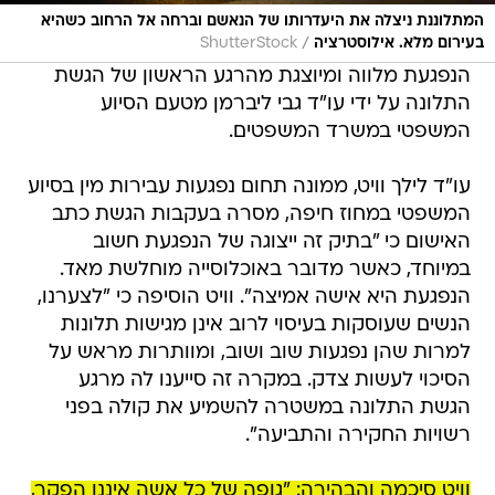
המתלוננת ניצלה את היעדרותו של הנאשם וברחה אל הרחוב כשהיא
/
בעירום מלא. אילוסטרציה
ShutterStock
הנפגעת מלווה ומיוצגת מהרגע הראשון של הגשת
התלונה על ידי עו"ד גבי ליברמן מטעם הסיוע
המשפטי במשרד המשפטים.
עו"ד לילך וויט, ממונה תחום נפגעות עבירות מין בסיוע
המשפטי במחוז חיפה, מסרה בעקבות הגשת כתב
האישום כי "בתיק זה ייצוגה של הנפגעת חשוב
במיוחד, כאשר מדובר באוכלוסייה מוחלשת מאד.
הנפגעת היא אישה אמיצה". וויט הוסיפה כי "לצערנו,
הנשים שעוסקות בעיסוי לרוב אינן מגישות תלונות
למרות שהן נפגעות שוב ושוב, ומוותרות מראש על
הסיכוי לעשות צדק. במקרה זה סייענו לה מרגע
הגשת התלונה במשטרה להשמיע את קולה בפני
רשויות החקירה והתביעה".
וויט סיכמה והבהירה: "גופה של כל אשה איננו הפקר,