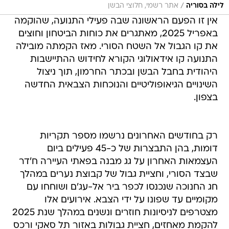
/
לילה בסוריה
אתר רשמי, חלוצי הבשן
​אין זו הפעם הראשונה שבה פעילי התנועה, שהוקמה
באפריל 2025, מאתגרים את כוחות הביטחון וחוצים
את קו הגבול אל השטח הסורי. מאז הקמתה מובילה
התנועה קו אידאולוגי הקורא לחידוש ההתיישבות
היהודית בחבל הבשן ובכתר החרמון, תוך ניצול
השינויים הגיאופוליטיים והנוכחות הצבאית החדשה
בצפון.
רק בחודשים האחרונים נרשמו מספר תקריות
דומות, בהן התבצרות של כ-45 פעילים ביום
העצמאות האחרון על גג מבנה בפאתי העיירה ח'דר
שבצד הסורי, וחציית גבול של קבוצת נערים במהלך
חג החנוכה שנכנסו לכפר ביר אל-עג'ם ושוחחו עם
מקומיים עד שפונו על ידי הצבא. אירועים אלו
מצטרפים לניסיונות חוזרים ונשנים במהלך שנת 2025
להקמת מאחזים, חציית גבולות באזור תל סאקי ורכס