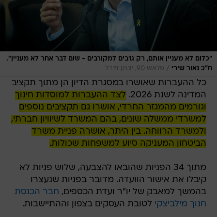
"כלום לא מעניין אותם, רק גו'בים למקורבים - שום דבר אחר לא מעניין".
/
ח"כ נאור שירי
פלאש 90, יונתן זינדל
כל ההעברות שאושרו במסגרת הדיון הן מתוך תקציב
המדינה לשנת 2026.
לצד ההעברות למוסדות חינוך
וגורמים מהמגזר החרדי, אושרו גם תקציבים נוספים
למשרדי ממשלה שונים, בהם המשרד לשיוויון חברתי,
ולמשרד הרווחה. בין היתר, אושרה פניית משרד
הביטחון המעניקה סיוע למשפחות שכולות.
מתוך 34 הפניות שהובאו להצבעה, שלוש פניות לא
קיבלו את אישור הוועדה. מדובר בפניות שנעצרו
בהמשך למאבק של יו"ר ועדת הכספים,
חבר הכנסת
חנוך מילביצקי
לטובת העסקים בצפון וההתיישבות.