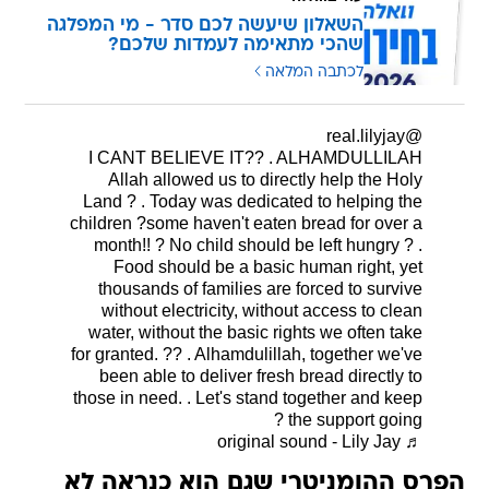
השאלון שיעשה לכם סדר - מי המפלגה
שהכי מתאימה לעמדות שלכם?
לכתבה המלאה
@real.lilyjay
I CANT BELIEVE IT?? . ALHAMDULLILAH
Allah allowed us to directly help the Holy
Land ? . Today was dedicated to helping the
children ?some haven't eaten bread for over a
month!! ? No child should be left hungry ? .
Food should be a basic human right, yet
thousands of families are forced to survive
without electricity, without access to clean
water, without the basic rights we often take
for granted. ?? . Alhamdulillah, together we've
been able to deliver fresh bread directly to
those in need. . Let's stand together and keep
the support going ?
♬ original sound - Lily Jay
הפרס ההומניטרי שגם הוא כנראה לא