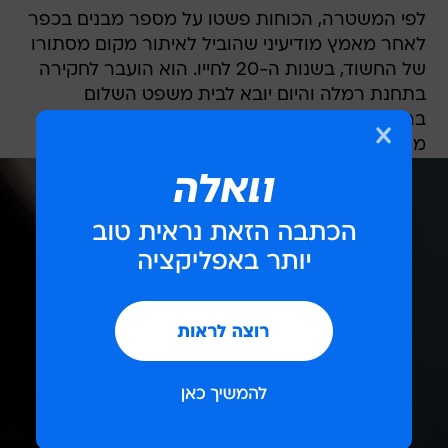
לפי המשטרה, הכוחות פשטו על מספר מבנים בכפר
לאחר מאמץ מודיעיני שהוביל לאיתור מקום מסתורו
של החשוד, בשנות ה-20 לחייו. הוא הועבר לחקירה
בתחנת רמלה והיום יובא לבית משפט השלום
בראשון לציון, שם תבקש המשטרה להאריך את
מעצרו.