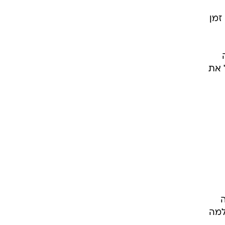
זמן
 את
ה
למה