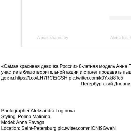
A post shared by ⠀⠀⠀⠀⠀⠀⠀⠀⠀⠀⠀⠀⠀⠀Alena Bisirkin
«Самая красивая девочка России» 8-летняя модель Анна П
участие в благотворительной акции и станет продавать п
детям.
https://t.co/LH7RCEiGSH
pic.twitter.com/k0Yxkt8Tc5
Photographer:Aleksandra Loginova
Styling: Polina Malinina
Model: Anna Pavaga
Location: Saint-Petersburg
pic.twitter.com/nlONf9GweN