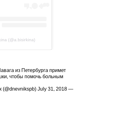
a (@a.bisirkina)
авага из Петербурга примет
ышки, чтобы помочь больным
July 31, 2018
— Петербургский Дневник (@dnevnikspb)