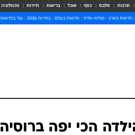
תרבות
סלבס
כסף
אוכל
בריאות
תיירות
טכנולוגיה
חדשות בארץ
פוליטי-מדיני
חדשות בעולם
בחירות 2026
עוד בחדשות
אירועים בארץ
פוליטיקה וממשל
המזרח התיכון
דעות ופרשנויו
חדשות פלילים ומשפט
יחסי חוץ
אירופה
סרי ושלזינגר
חינוך
אמריקה
פרויקטים מיוח
ישראלים בחו"ל
אסיה והפסיפיק
אסור לפספס
בריאות
אפריקה
מדע וסביבה
חברה ורווחה
הנחיות פיקוד 
ארכיון מדורים
זמני כניסת ש
לוח חופשות וח
לוח שנה
חדשות יהדות
ילדה הכי יפה ברוסיה
חדשות המשפ