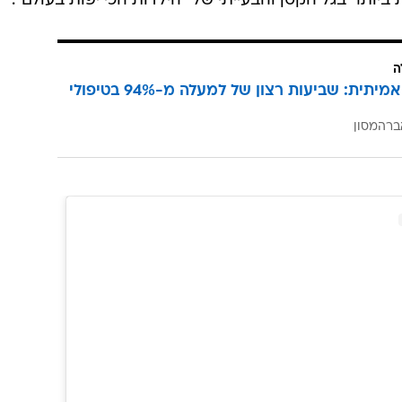
יותר בגל הקטן והבעייתי של "הילדות הכי יפות בעולם".
ה
הצלחה אמיתית: שביעות רצון של למעלה מ-94% בטיפולי
ברהמסון