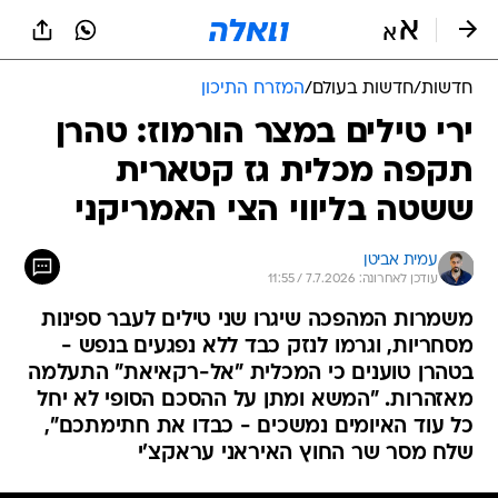
חדשות
/
חדשות בעולם
/
המזרח התיכון
ירי טילים במצר הורמוז: טהרן
תקפה מכלית גז קטארית
ששטה בליווי הצי האמריקני
עמית אביטן
עודכן לאחרונה: 7.7.2026 / 11:55
משמרות המהפכה שיגרו שני טילים לעבר ספינות
מסחריות, וגרמו לנזק כבד ללא נפגעים בנפש -
בטהרן טוענים כי המכלית "אל-רקאיאת" התעלמה
מאזהרות. "המשא ומתן על ההסכם הסופי לא יחל
כל עוד האיומים נמשכים - כבדו את חתימתכם",
שלח מסר שר החוץ האיראני עראקצ'י