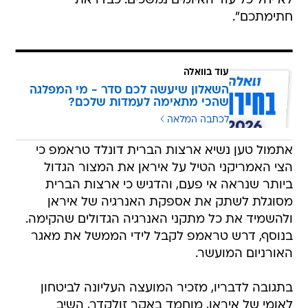
לא יחל כל עוד האיומים נמשכים. כבדו את
חתימתכם".
עוד בוואלה
השאלון שיעשה לכם סדר - מי המפלגה
שהכי מתאימה לעמדות שלכם?
לכתבה המלאה
אתמול טען נשיא ארצות הברית דונלד טראמפ כי
הצי האמריקני הטיל על איראן את המצור הגדול
ביותר שנראה אי פעם, והדגיש כי ארצות הברית
מסוגלת לשתק את אספקת האנרגיה של איראן
ולהשמיד את כל מתקני האנרגיה הגדולים שהקימה.
בנוסף, דרש טראמפ לקבל לידי הממשל את מאגר
האורניום המועשר.
בתגובה לדבריו, מזכיר המועצה העליונה לביטחון
לאומי של איראן, מוחמד באקר זולקדר, השיב