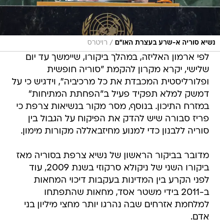
/
נשיא סוריה א-שרע בעצרת האו"ם
רויטרס
לפי ארמון האליזה, במהלך ביקורו, שיימשך עד יום
שלישי, יקרא מקרון להקמת "סוריה חופשית
ופלורליסטית המכבדת את כל מרכיביה", וידגיש כי על
דמשק למלא תפקיד פעיל ב"הפחתת המתיחות"
במזרח התיכון. בנוסף, מסר מקור בנשיאות צרפת כי
פריז סבורה שיש להדק את הפיקוח על הגבול בין
סוריה ללבנון כדי למנוע מחיזבאללה מקורות מימון.
מדובר בביקור הראשון של נשיא צרפת בסוריה מאז
ביקורו השני של ניקולא סרקוזי בשנת 2009, עוד
לפני הקרע בין המדינות בעקבות דיכוי המחאות
ב-2011 בידי משטר אסד, מחאות שהתפתחו
למלחמת אזרחים שבה נהרגו יותר מחצי מיליון בני
אדם.