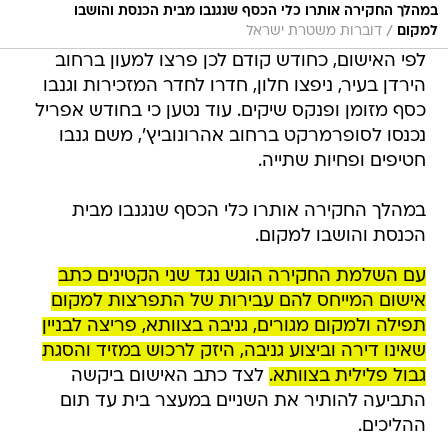
במהלך החקירה אותרו כלי הכסף שנגנבו מבית הכנסת והושבו
/
למקום
דוברות משטרת ישראל
לפי האישום, כחודש קודם לכן פרצו למעון ברחוב
הירדן בעיר, ניפצו חלון, חדרו לחדר המזכירות וגנבו
כסף מזומן ופנקס שיקים. עוד נטען כי בחודש אפריל
נכנסו לסופרמרקט ברחוב אהרונוביץ', משם גנבו
חטיפים ופחיות שתייה.
במהלך החקירה אותרו כלי הכסף שנגנבו מבית
הכנסת והושבו למקום.
עם השלמת החקירה הוגש נגד שני הקטינים כתב
אישום המייחס להם עבירות של התפרצות למקום
תפילה ולמקום מגורים, גניבה בצוותא, פריצה לבניין
שאינו דירה וביצוע גניבה, היזק לרכוש במזיד והסגת
גבול פלילית בצוותא.
לצד כתב האישום ביקשה
התביעה להותיר את השניים במעצר בית עד תום
ההליכים.